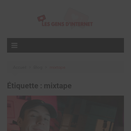
Aller
au
contenu
Accueil
Blog
mixtape
Étiquette :
mixtape