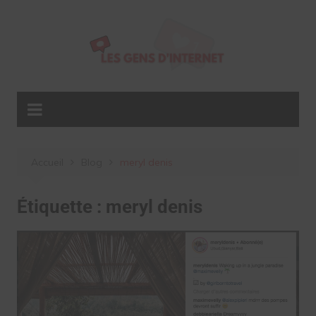
Aller
au
contenu
Accueil
Blog
meryl denis
Étiquette :
meryl denis