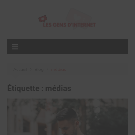
Aller
au
contenu
Accueil
Blog
médias
Étiquette :
médias