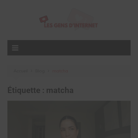
Aller
au
contenu
Accueil
Blog
matcha
Étiquette :
matcha