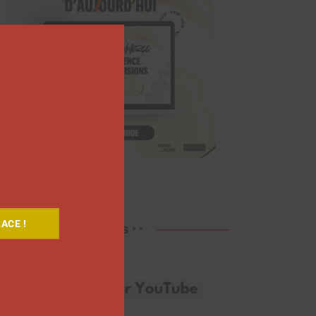
Close
this
module
ACE !
Découvrez nos vidéos