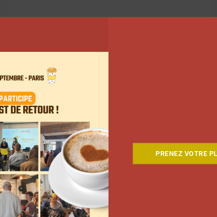
141
142
143
…
375
Suivant
PRENEZ VOTRE PL