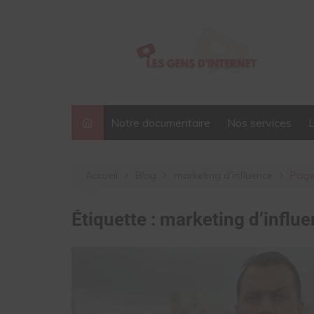
Aller
au
contenu
Notre documentaire
Nos services
Accueil
Blog
marketing d’influence
Page
Étiquette :
marketing d’influ