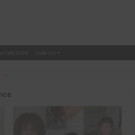
Le Café 2026
Outils LGI
Stellar, plateforme
d’influence tout-en-un
 141
ence