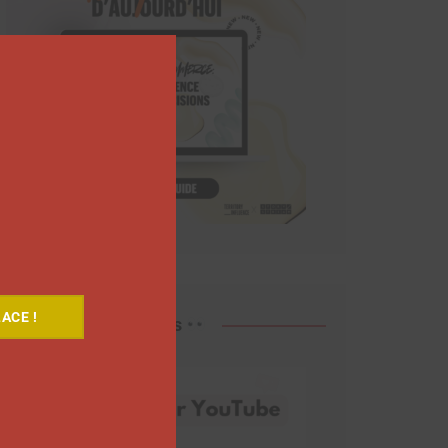
Close
this
module
ACE !
Découvrez nos vidéos