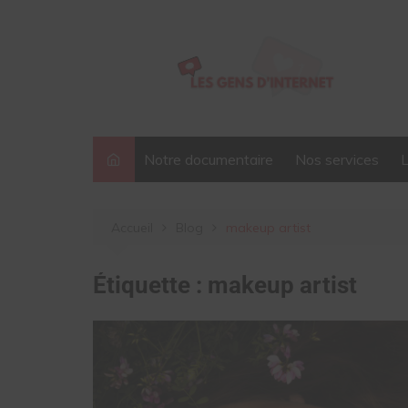
Aller
au
contenu
Notre documentaire
Nos services
Accueil
Blog
makeup artist
Étiquette :
makeup artist