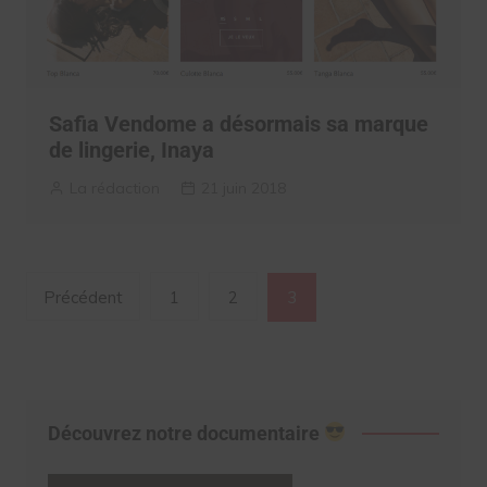
Safia Vendome a désormais sa marque
de lingerie, Inaya
La rédaction
21 juin 2018
Navigation
Précédent
1
2
3
des
articles
Découvrez notre documentaire