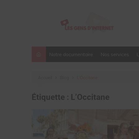
Aller
au
contenu
Notre documentaire
Nos services
Accueil
Blog
L’Occitane
Étiquette :
L’Occitane