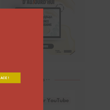
Close
this
module
ACE !
Découvrez nos vidéos