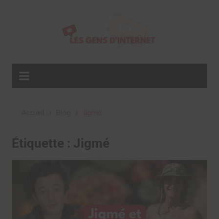
Aller
au
contenu
Accueil
Blog
Jigmé
Étiquette :
Jigmé