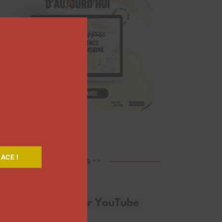
Close
this
module
ACE !
Découvrez nos vidéos