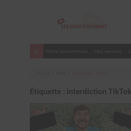
Aller
au
contenu
Notre documentaire
Nos services
Accueil
Blog
interdiction TikTok
Étiquette :
interdiction TikTo