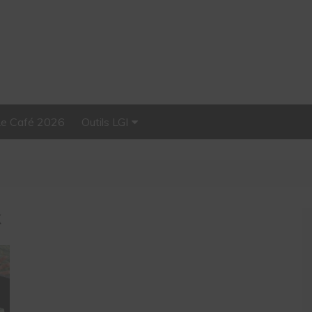
Le Café 2026
Outils LGI
Stellar, plateforme
d’influence tout-en-un
k