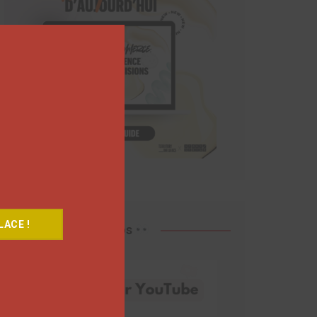
Close
this
module
ACE !
Découvrez nos vidéos