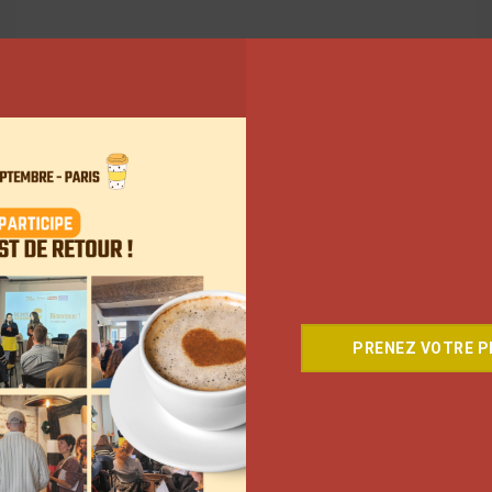
6
7
8
…
10
Suivant
PRENEZ VOTRE PL