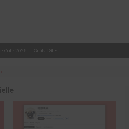
Le Café 2026
Outils LGI
Stellar, plateforme
d’influence tout-en-un
 6
ielle