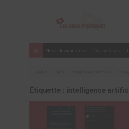
Aller
au
contenu
Notre documentaire
Nos services
Accueil
Blog
intelligence artificielle
Page
Étiquette :
intelligence artific