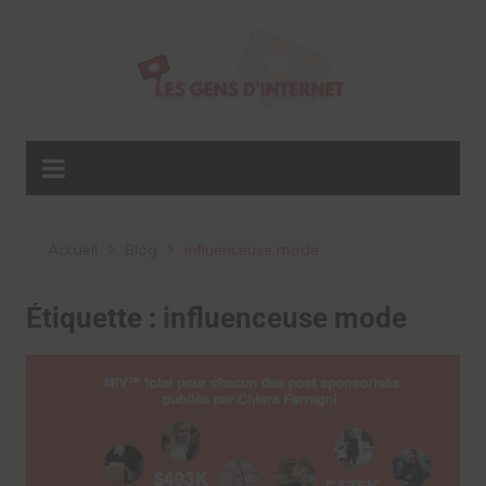
Aller
au
contenu
Accueil
Blog
influenceuse mode
Étiquette :
influenceuse mode