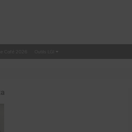
Le Café 2026
Outils LGI
Stellar, plateforme
d’influence tout-en-un
ta