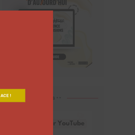
Close
this
module
ACE !
Découvrez nos vidéos