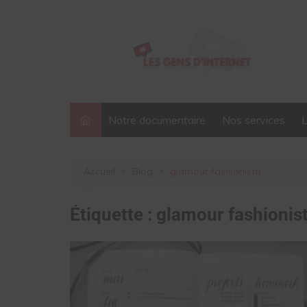
Aller
au
contenu
Notre documentaire
Nos services
Accueil
Blog
glamour fashionista
Étiquette :
glamour fashionis