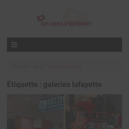
Aller
au
contenu
Accueil
Blog
galeries lafayette
Étiquette :
galeries lafayette