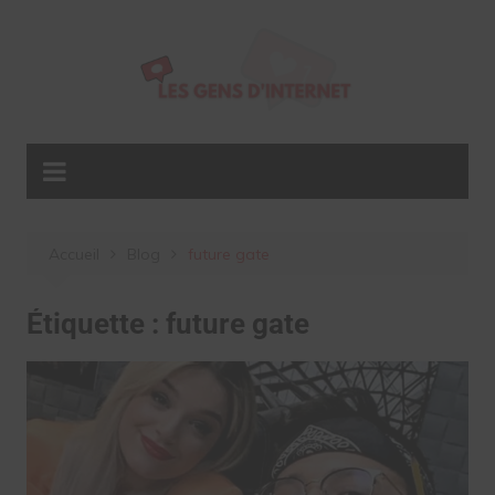
Aller
au
contenu
Accueil
Blog
future gate
Étiquette :
future gate