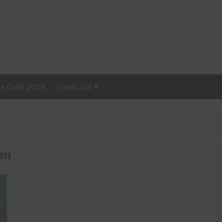
Le Café 2026
Outils LGI
Stellar, plateforme
d’influence tout-en-un
am