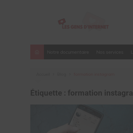
Aller
au
contenu
Notre documentaire
Nos services
Accueil
Blog
formation instagram
Étiquette :
formation instagr