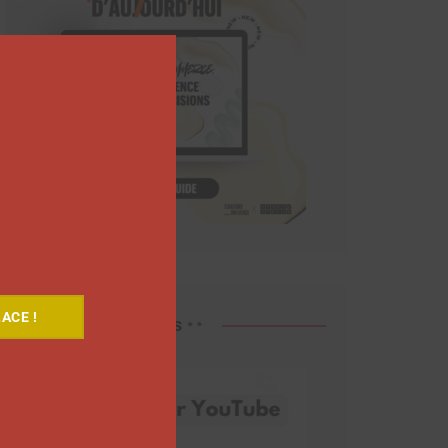
Close
this
module
ACE !
Découvrez nos vidéos