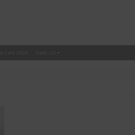
Le Café 2026
Outils LGI
Stellar, plateforme
d’influence tout-en-un