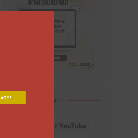
Close
this
module
ACE !
Découvrez nos vidéos