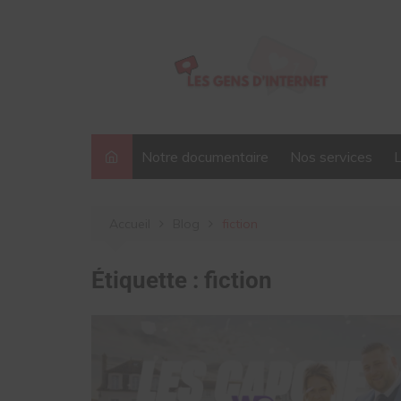
Aller
au
contenu
Notre documentaire
Nos services
Accueil
Blog
fiction
Étiquette :
fiction