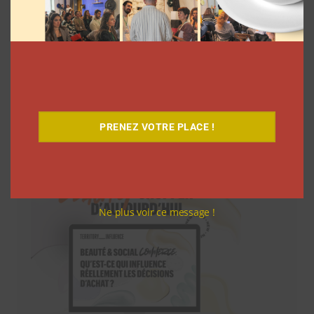
Téléchargez-le gratuitement
PRENEZ VOTRE PLACE !
Ne plus voir ce message !