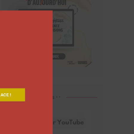
Close
this
module
ACE !
Découvrez nos vidéos