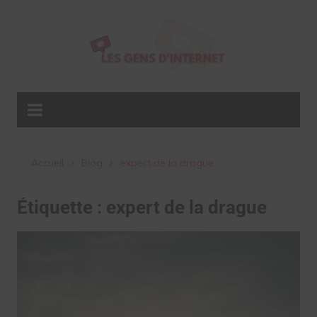
Aller
au
contenu
Accueil
Blog
expert de la drague
Étiquette :
expert de la drague