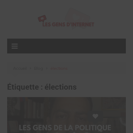
Aller
au
contenu
Accueil
Blog
élections
Étiquette :
élections