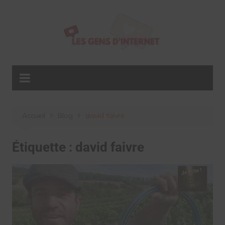
Aller
au
contenu
Accueil
Blog
david faivre
Étiquette :
david faivre