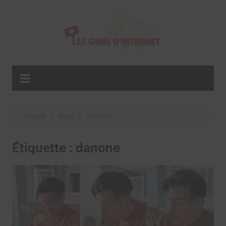
Aller
au
contenu
Accueil
Blog
danone
Étiquette :
danone