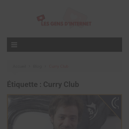
Aller
au
contenu
Accueil
Blog
Curry Club
Étiquette :
Curry Club