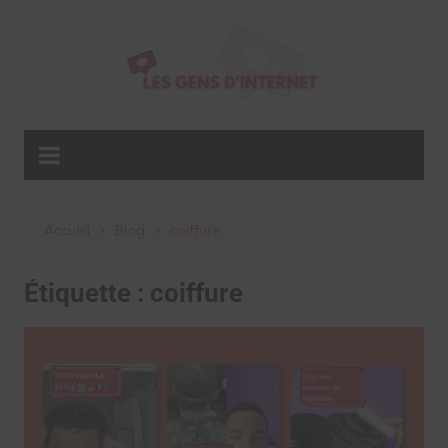
Aller
au
contenu
Accueil
Blog
coiffure
Étiquette :
coiffure