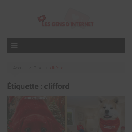
Aller
au
contenu
Accueil
Blog
clifford
Étiquette :
clifford