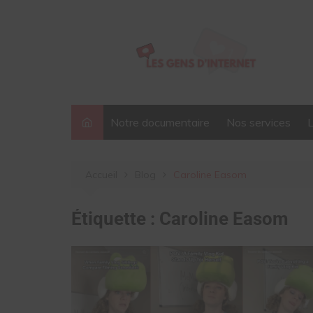
Aller
au
contenu
Notre documentaire
Nos services
Accueil
Blog
Caroline Easom
Étiquette :
Caroline Easom