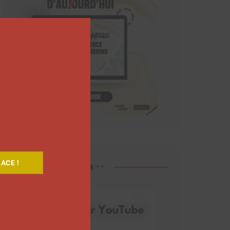
Close
this
module
ACE !
Découvrez nos vidéos