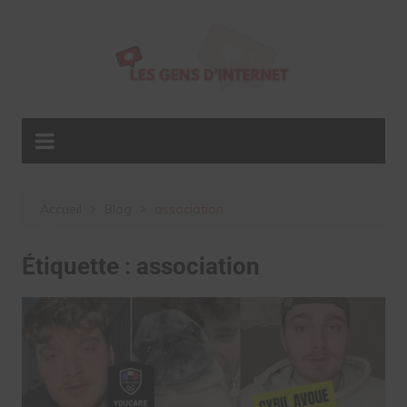
Aller
au
contenu
Accueil
Blog
association
Étiquette :
association