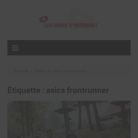
Aller
au
contenu
Accueil
Blog
asics frontrunner
Étiquette :
asics frontrunner