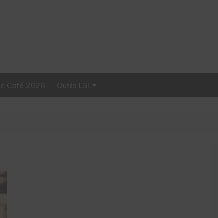
Le Café 2026
Outils LGI
Stellar, plateforme
d’influence tout-en-un