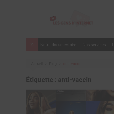
Aller
au
contenu
Notre documentaire
Nos services
Accueil
Blog
anti-vaccin
Étiquette :
anti-vaccin