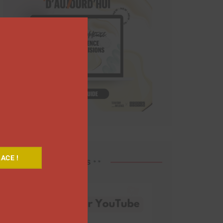
Close
this
module
ACE !
Découvrez nos vidéos