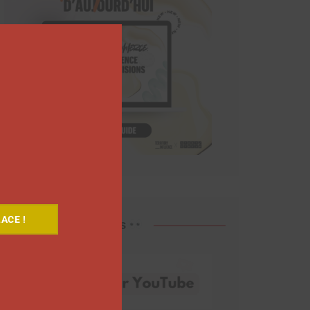
Close
this
module
ACE !
Découvrez nos vidéos