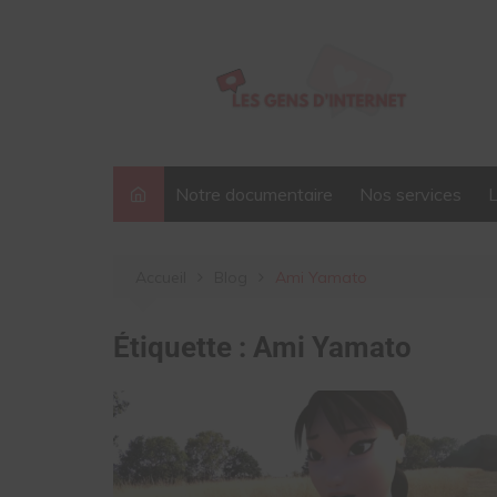
Aller
au
contenu
Notre documentaire
Nos services
Accueil
Blog
Ami Yamato
Étiquette :
Ami Yamato