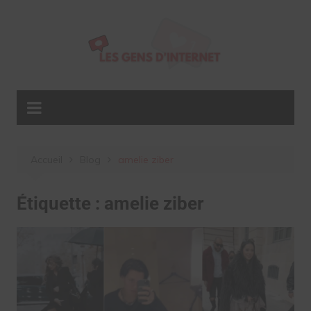
Aller
au
contenu
Accueil
Blog
amelie ziber
Étiquette :
amelie ziber