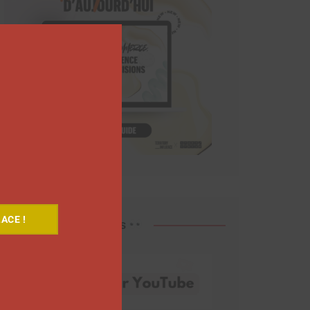
Close
this
module
ACE !
Découvrez nos vidéos