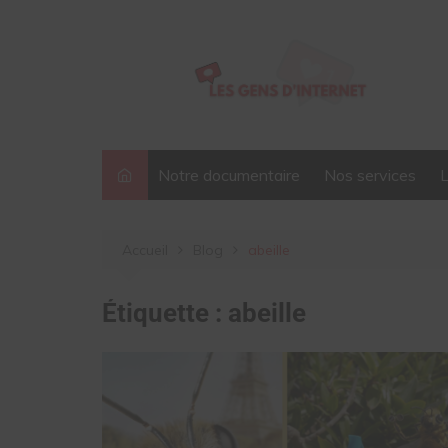
Aller
au
contenu
Notre documentaire
Nos services
Accueil
Blog
abeille
Étiquette :
abeille