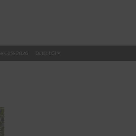
Le Café 2026
Outils LGI
Stellar, plateforme
d’influence tout-en-un