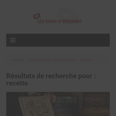
Aller
au
contenu
Accueil
Résultats de recherche pour : recette
Résultats de recherche pour :
recette