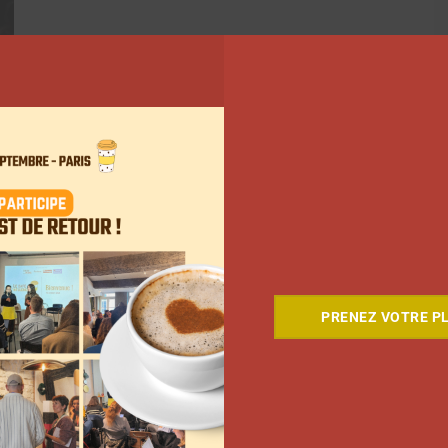
PRENEZ VOTRE PL
5
…
21
Suivant