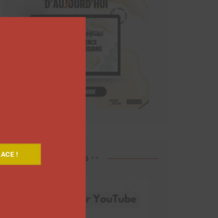
Close
this
module
ACE !
Découvrez nos vidéos