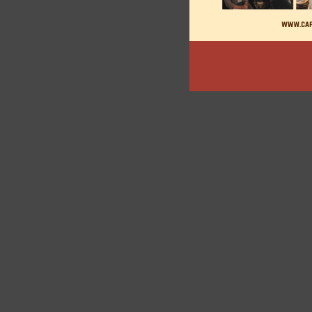
des
articles