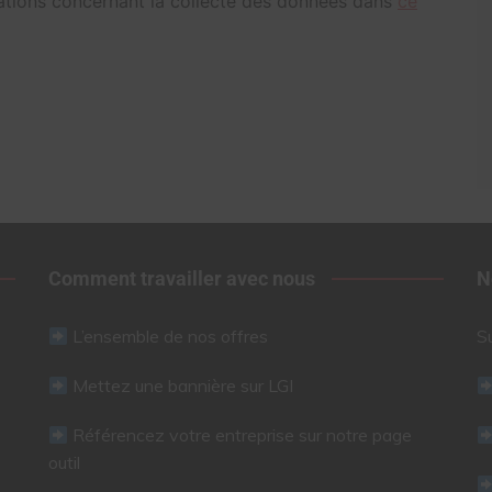
ations concernant la collecte des données dans
ce
Comment travailler avec nous
N
L’ensemble de nos offres
S
Mettez une bannière sur LGI
Référencez votre entreprise sur notre page
outil