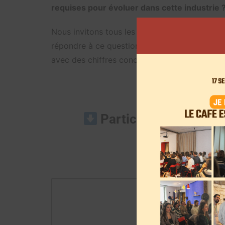
requises pour évoluer dans cette industrie 
Nous invitons tous les professionnels de ce se
répondre à ce questionnaire. L’objectif est d
avec des chiffres concrets.
Participez à notre g
quest