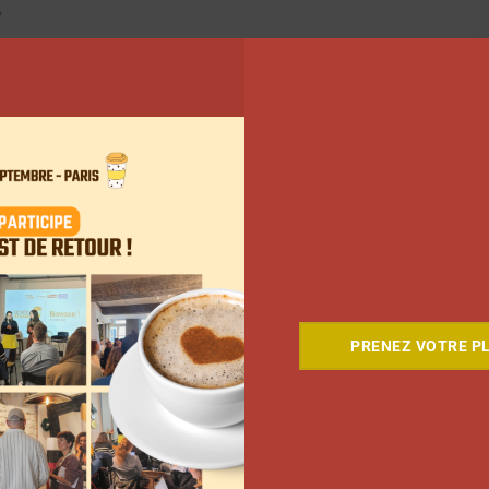
?
cteur, travaillant en France, à prendre le temps de
e rendre compte du dynamisme réel de cette industrie,
rande étude en répondant à ce
ionnaire
PRENEZ VOTRE PL