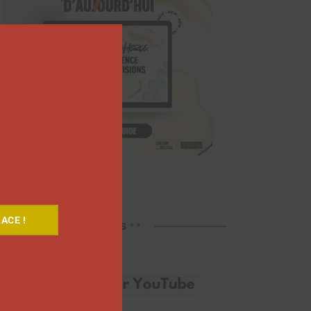
Close
this
module
ACE !
Découvrez nos vidéos