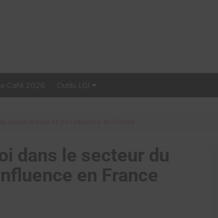
Le Café 2026
Outils LGI
Stellar, plateforme
d’influence tout-en-un
du social media et de l’influence en France
oi dans le secteur du
’influence en France