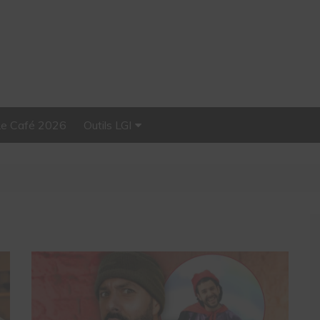
Le Café 2026
Outils LGI
Stellar, plateforme
d’influence tout-en-un