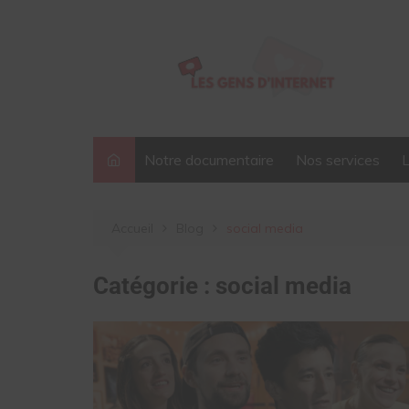
Aller
au
contenu
Notre documentaire
Nos services
Accueil
Blog
social media
Catégorie :
social media