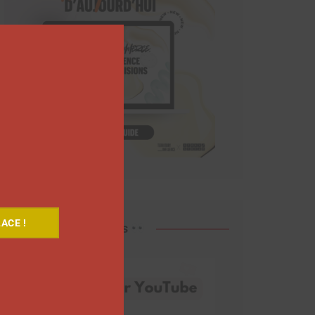
Close
this
module
ACE !
Découvrez nos vidéos