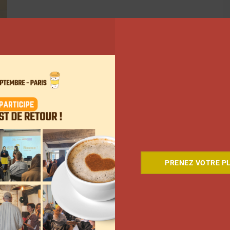
PRENEZ VOTRE PL
…
746
Suivant