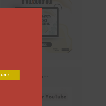
Close
this
module
ACE !
Découvrez nos vidéos