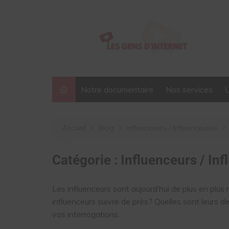
Aller
au
contenu
Notre documentaire
Nos services
Accueil
Blog
Influenceurs / Influenceuses
Catégorie :
Influenceurs / In
Les influenceurs sont aujourd’hui de plus en pl
influenceurs suivre de près? Quelles sont leurs de
vos interrogations.