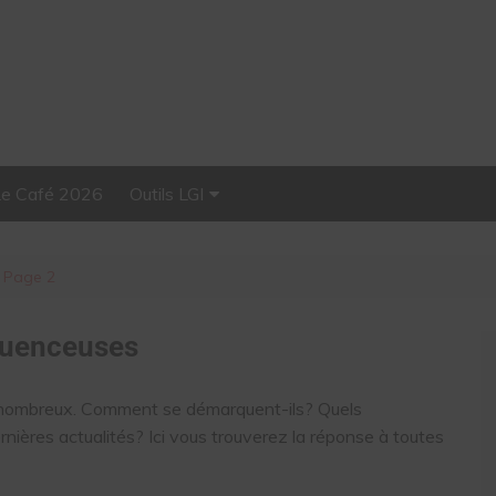
Le Café 2026
Outils LGI
Stellar, plateforme
d’influence tout-en-un
Page 2
fluenceuses
us nombreux. Comment se démarquent-ils? Quels
rnières actualités? Ici vous trouverez la réponse à toutes