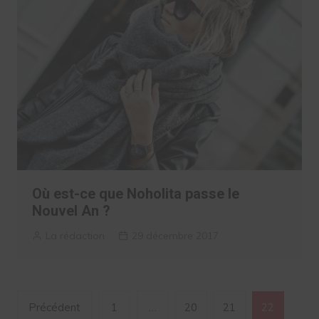
Où est-ce que Noholita passe le
Nouvel An ?
La rédaction
29 décembre 2017
Navigation
Précédent
1
…
20
21
22