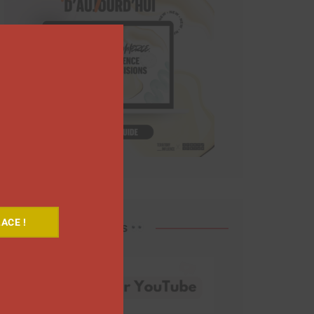
Close
this
module
ACE !
Découvrez nos vidéos