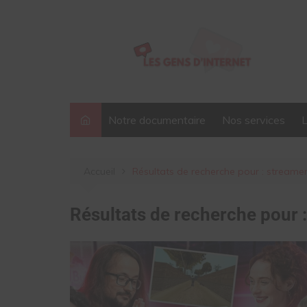
Aller
au
contenu
Notre documentaire
Nos services
Accueil
Résultats de recherche pour : streame
Résultats de recherche pour 