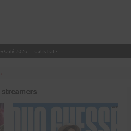
Le Café 2026
Outils LGI
Stellar, plateforme
d’influence tout-en-un
rs
:
streamers