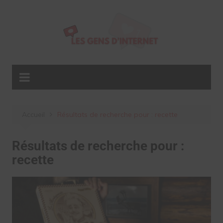
Aller
au
contenu
Accueil
Résultats de recherche pour : recette
Résultats de recherche pour :
recette