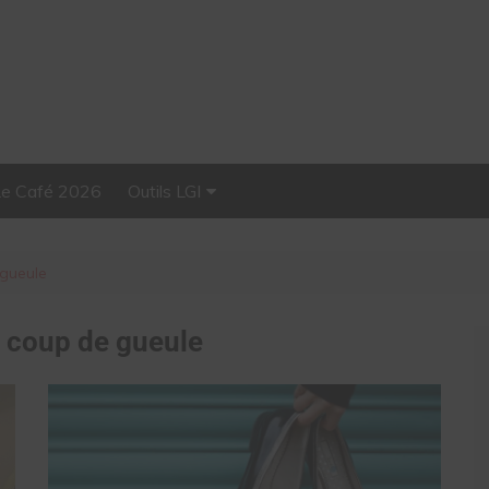
Le Café 2026
Outils LGI
Stellar, plateforme
d’influence tout-en-un
 gueule
:
coup de gueule