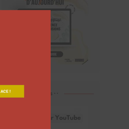
Close
this
module
ACE !
Découvrez nos vidéos