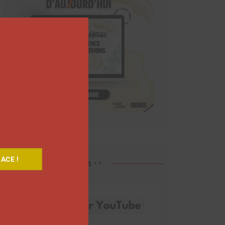
Close
this
module
ACE !
Découvrez nos vidéos