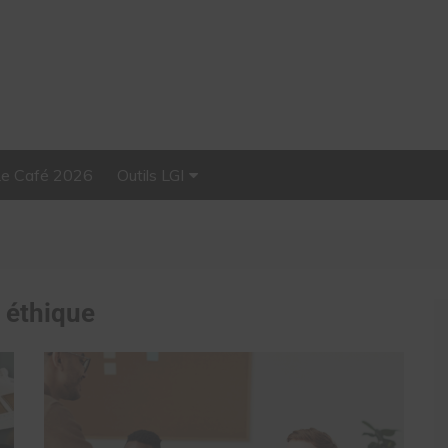
Le Café 2026
Outils LGI
Stellar, plateforme
d’influence tout-en-un
:
éthique