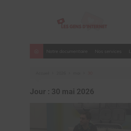
Aller
au
contenu
Notre documentaire
Nos services
Accueil
2026
mai
30
Jour :
30 mai 2026