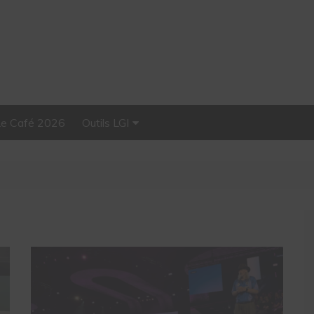
Le Café 2026
Outils LGI
Stellar, plateforme
d’influence tout-en-un