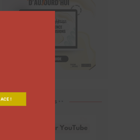
Close
this
module
ACE !
Découvrez nos vidéos