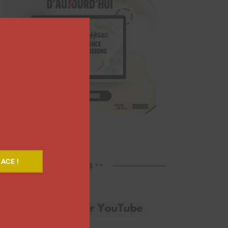
Close
this
module
ACE !
Découvrez nos vidéos