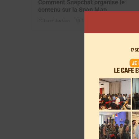
Comment Snapchat organise le
contenu sur la Snap Map
La rédaction
12 mars 2025