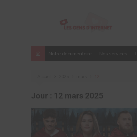
Aller
au
contenu
Notre documentaire
Nos services
Accueil
2025
mars
12
Jour :
12 mars 2025