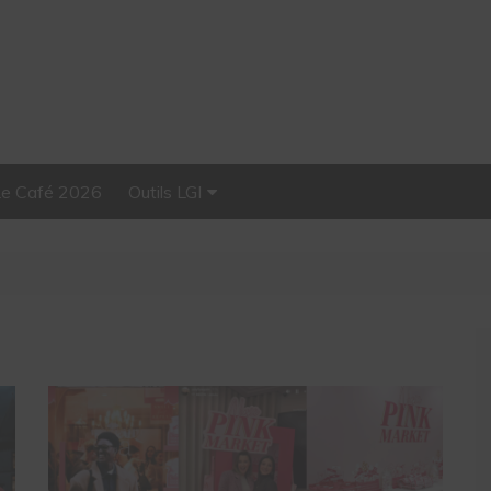
Le Café 2026
Outils LGI
Stellar, plateforme
d’influence tout-en-un