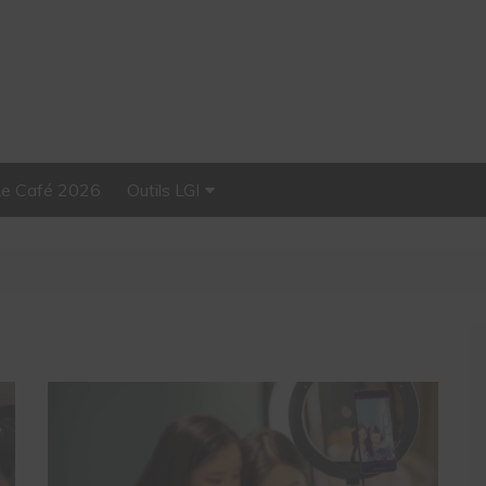
Le Café 2026
Outils LGI
Stellar, plateforme
d’influence tout-en-un