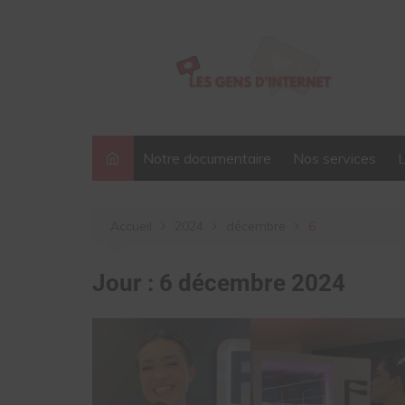
Aller
au
contenu
Notre documentaire
Nos services
Accueil
2024
décembre
6
Jour :
6 décembre 2024