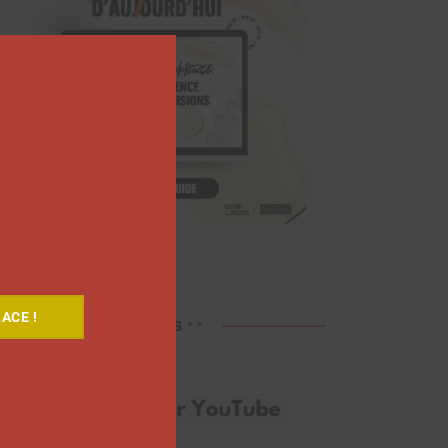
Close
this
module
ACE !
Découvrez nos vidéos