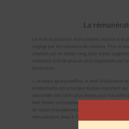
La rémunérat
Le droit d’utilisation d’un contenu soumis à la pr
négligé par les créateurs de contenu. Plus la mar
création sur un temps long, plus le prix augmente.
créateurs sont de plus en plus regardants sur cet
production.
« Je dirais qu’aujourd’hui, le droit d’utilisation 
intellectuelle est le facteur le plus important q
demander des tarifs plus élevés pour travailler 
Neil Waller, cofondateur et codirecteur général
de talent management. Ce droit d’utilisation peu
rémunération deux à 10 fois plus élevée que la 