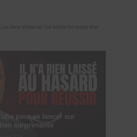
r
Les Gens d’Internet
. Cet article fait partie d’un
Tube pour se lancer sur
tion surprenante
embre 2025