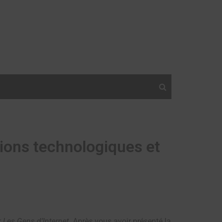
tions technologiques et
r
Les Gens d’Internet
. Après vous avoir présenté la