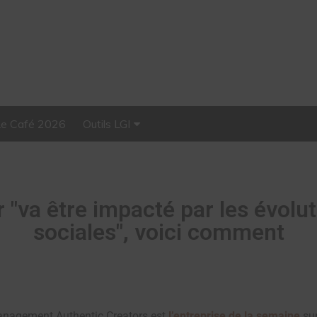
Le Café 2026
Outils LGI
Stellar, plateforme
d’influence tout-en-un
r "va être impacté par les évolu
sociales", voici comment
management Authentic Creators est
l’entreprise de la semaine
su