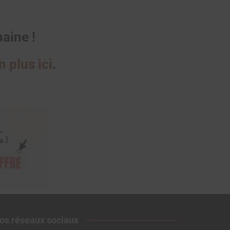
aine !
 plus ici
.
os réseaux sociaux