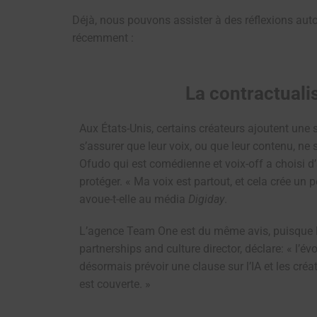
Déjà, nous pouvons assister à des réflexions autour 
récemment :
La contractuali
Aux États-Unis, certains créateurs ajoutent une 
s’assurer que leur voix, ou que leur contenu, ne se
Ofudo qui est comédienne et voix-off a choisi d
protéger. « Ma voix est partout, et cela crée un 
avoue-t-elle au média
Digiday
.
L’agence Team One est du même avis, puisque 
partnerships and culture director, déclare: « l’évo
désormais prévoir une clause sur l’IA et les créa
est couverte. »