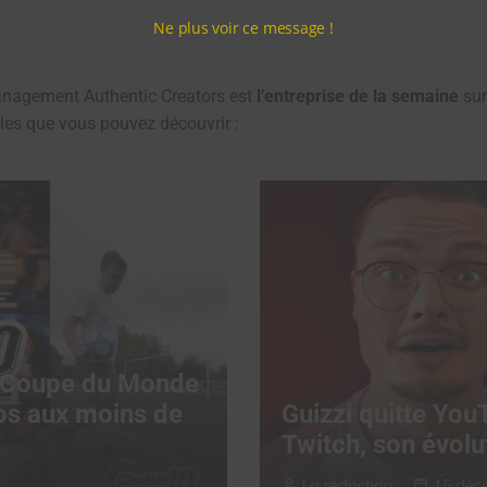
Ne plus voir ce message !
management Authentic Creators est
l’entreprise de la semaine
su
icles que vous pouvez découvrir :
a Coupe du Monde
os aux moins de
Guizzi quitte You
Twitch, son évolu
La rédaction
15 déc