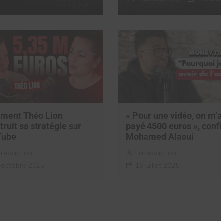
ment Théo Lion
« Pour une vidéo, on m’
truit sa stratégie sur
payé 4500 euros », conf
Tube
Mohamed Alaoui
 rédaction
La rédaction
 octobre 2025
16 juillet 2025