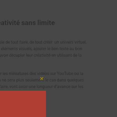
ativité sans limite
le de tout faire, de tout créer: un univers virtuel,
 éléments visuels, ajouter le bon texte au bon
oir décupler leur créativité en utilisant de la
pour les miniatures des vidéos sur YouTube ou la
a ne sera plus seulement le cas dans quelques
Close
this
faire, vont avoir une longueur d’avance sur les
module