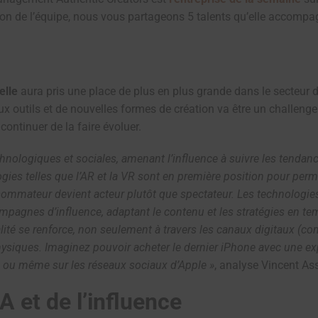
ion de l’équipe, nous vous partageons 5 talents qu’elle accompa
ielle
aura pris une place de plus en plus grande dans le secteur d
aux outils et de nouvelles formes de création va être un challeng
ontinuer de la faire évoluer.
chnologiques et sociales, amenant l’influence à suivre les tendan
gies telles que l’AR et la VR sont en première position pour per
ommateur devient acteur plutôt que spectateur. Les technologie
pagnes d’influence, adaptant le contenu et les stratégies en tem
ité se renforce, non seulement à travers les canaux digitaux (com
ysiques. Imaginez pouvoir acheter le dernier iPhone avec une e
le ou même sur les réseaux sociaux d’Apple »
, analyse Vincent As
IA et de l’influence