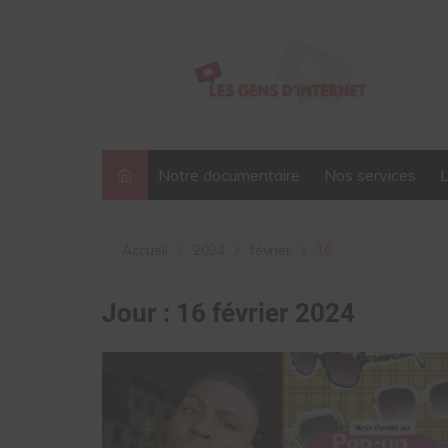
Aller
au
contenu
Notre documentaire
Nos services
Accueil
2024
février
16
Jour :
16 février 2024