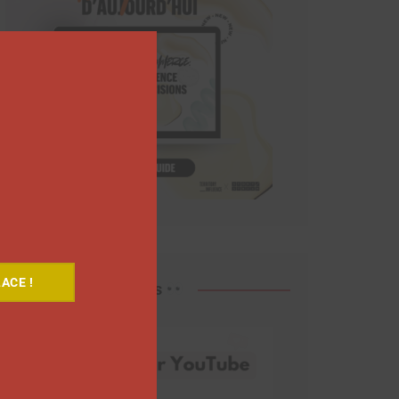
Close
this
module
ACE !
Découvrez nos vidéos