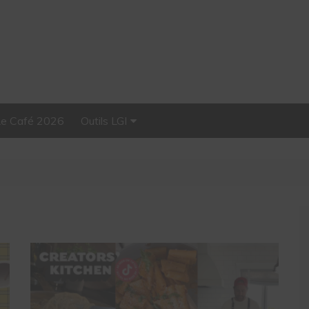
Le Café 2026
Outils LGI
Stellar, plateforme
d’influence tout-en-un