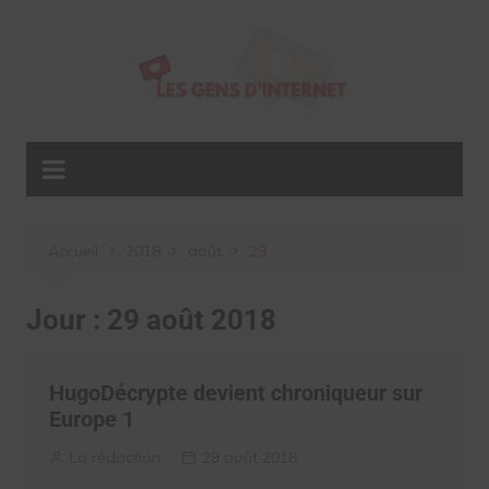
Aller
au
contenu
Accueil
2018
août
29
Jour :
29 août 2018
HugoDécrypte devient chroniqueur sur
Europe 1
La rédaction
29 août 2018