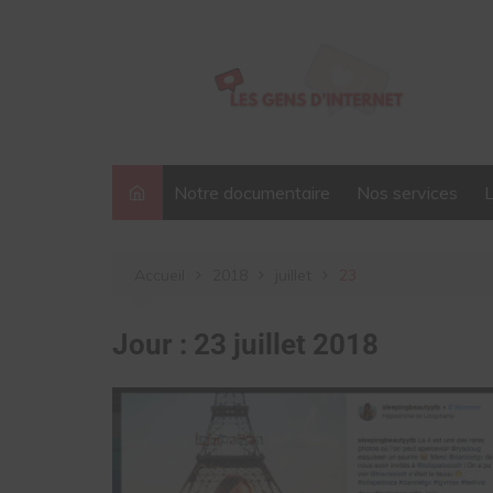
Aller
au
contenu
Notre documentaire
Nos services
Accueil
2018
juillet
23
Jour :
23 juillet 2018